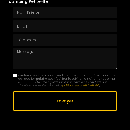
camping Petite-Île
Nom Prénom
Email
Téléphone
Message
J'autorise ce site à conserver l'ensemble des données transmises
dans ce formulaire pour faciliter le suivi et le traitement de ma
demande.
(Aucune exploitation commerciale ne sera faite des
données conservées. Voir notre
politique de confidentialité
)