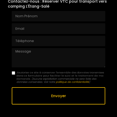
Contactez-nous : Réserver VTC pour transport vers
camping L'Étang-Salé
Nom Prénom
Email
Téléphone
Message
J'autorise ce site à conserver l'ensemble des données transmises
dans ce formulaire pour faciliter le suivi et le traitement de ma
demande.
(Aucune exploitation commerciale ne sera faite des
données conservées. Voir notre
politique de confidentialité
)