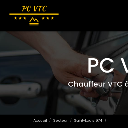
Navigation principale
Aller
au
contenu
principal
Chauffeur VTC 
Accueil
Secteur
Saint-Louis 974
VTC pour 