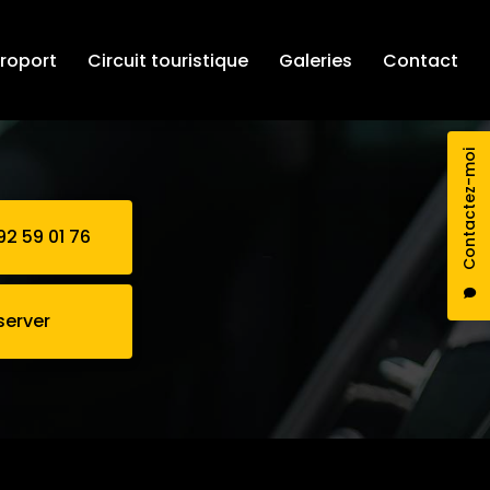
éroport
Circuit touristique
Galeries
Contact
Contactez-moi
92 59 01 76
server