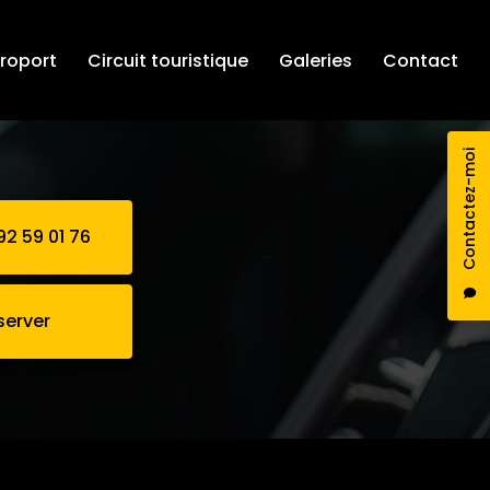
éroport
Circuit touristique
Galeries
Contact
Contactez-moi
92 59 01 76
server