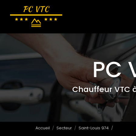
Navigation principale
Aller
au
contenu
principal
Chauffeur VTC 
Accueil
Secteur
Saint-Louis 974
Chauffeur 