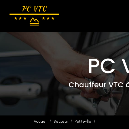
Navigation principale
Aller
au
contenu
principal
Chauffeur VTC 
Accueil
Secteur
Petite-Île
Trouver service