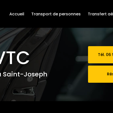
Accueil
Transport de personnes
Transfert a
Tél. 06 
à Saint-Joseph
Ré
 VTC haut de gamme Petite-Île