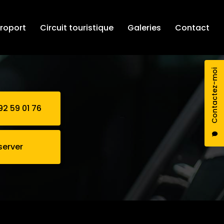
éroport
Circuit touristique
Galeries
Contact
Contactez-moi
92 59 01 76
server