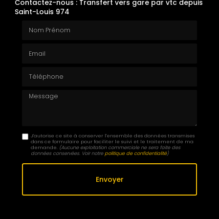
Contactez-nous : Transfert vers gare par vtc depuis
Saint-Louis 974
Nom Prénom
Email
Téléphone
Message
J'autorise ce site à conserver l'ensemble des données transmises
dans ce formulaire pour faciliter le suivi et le traitement de ma
demande.
(Aucune exploitation commerciale ne sera faite des
données conservées. Voir notre
politique de confidentialité
)