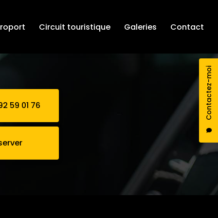
éroport
Circuit touristique
Galeries
Contact
Contactez-moi
92 59 01 76
server