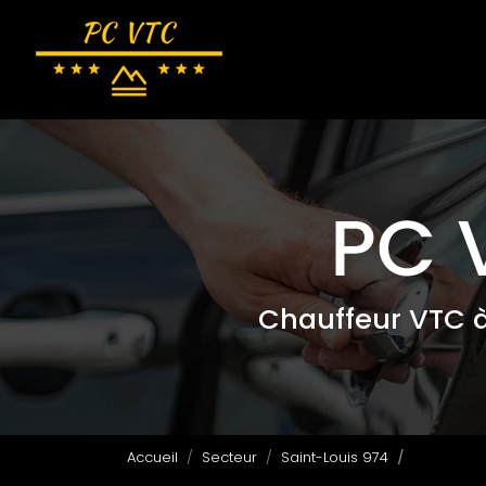
Navigation principale
Aller
au
contenu
principal
Chauffeur VTC 
Accueil
Secteur
Saint-Louis 974
Transfert 