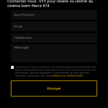
Contactez-nous : VTC pour revenir ou rentrer du
cinéma Saint-Pierre 974
Nom Prénom
Email
Téléphone
Message
J'autorise ce site à conserver l'ensemble des données transmises
dans ce formulaire pour faciliter le suivi et le traitement de ma
demande.
(Aucune exploitation commerciale ne sera faite des
données conservées. Voir notre
politique de confidentialité
)