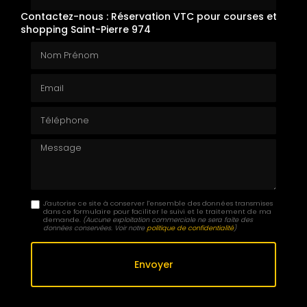
Contactez-nous : Réservation VTC pour courses et
shopping Saint-Pierre 974
Nom Prénom
Email
Téléphone
Message
J'autorise ce site à conserver l'ensemble des données transmises
dans ce formulaire pour faciliter le suivi et le traitement de ma
demande.
(Aucune exploitation commerciale ne sera faite des
données conservées. Voir notre
politique de confidentialité
)